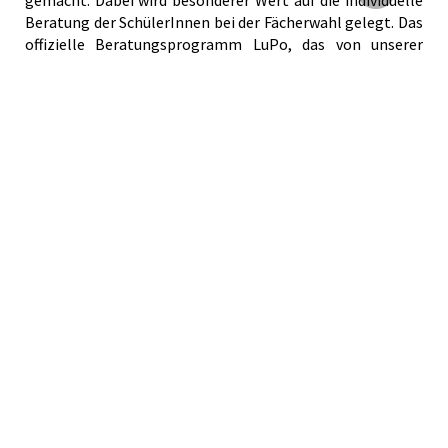
Beratung der SchülerInnen bei der Fächerwahl gelegt. Das
offizielle Beratungsprogramm LuPo, das von unserer
Homepage heruntergeladen werden kann, klärt zwar über
Belegungsfehler auf, aber nicht über Gefahren und
Konsequenzen im individuellen Bereich, ob eine Belegung
möglich, aber unter Umständen für den jeweiligen Schüler
oder Schülerin nicht sinnvoll ist. Deshalb werden bei
dieser Einführungsveranstaltung die SchülerInnen nicht
nur informiert, sondern auch individuell bei ihren
Belegungswünschen beraten. Zu diesem Zweck nehmen
weitere Stufenleiter an der Beratungsphase teil.
Vorstellung neuer Fächer in der Oberstufe
Diese Information findet im zweiten Halbjahr der
Jahrgangsstufe 9 vor der Wahl der Fächer für die EF statt.
Inhalte und Anforderungsprofile in den Leistungskursen
Über Inhalte und Anforderungsprofile in den
Leistungskursen werden die SchülerInnen vor der