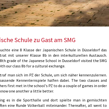
ische Schule zu Gast am SMG
uchte eine 8 Klasse der Japanischen Schule in Düsseldorf das
rat mit unserer Klasse 8b in den interkulturellen Austausch.
 8th grade of the Japanese School in Dusseldorf visited the SMG
th our class 8b for a cultural exchange.
traf man sich im PZ der Schule, um sich näher kennenzulernen.
passende Kennenlernspiele halfen dabei. The two classes and
hers first met in the school's PZ to do a couple of games in order
know one another a little better.
ng es in die Sporthalle und dort spielte man in gemischten
ten eine Runde Völkerball miteinander. Thereafter, all went to