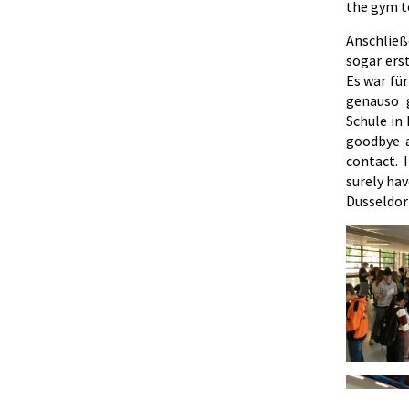
the gym t
Anschließ
sogar ers
Es war fü
genauso 
Schule in
goodbye 
contact. 
surely hav
Dusseldor