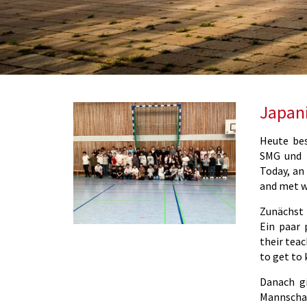
Japan
Heute bes
SMG und t
Today, an
and met wi
Zunächst 
Ein paar 
their teac
to get to 
Danach gi
Mannschaf